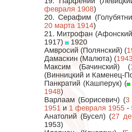
19. Парфений (Левицкий
февраля 1908
)
20. Серафим (Голубятни
20 марта 1914
)
21. Митрофан (Афонский)
1917)
1920
Амвросий (Полянский) (
1
Дамаскин (Малюта) (
194
Максим (Бачинский) (
(Винницкий и Каменец-П
Панкратий (Кашперук) (
1948
)
Варлаам (Борисевич) (
3
1951
и
1 февраля 1955
-
Анатолий (Бусел) (
27 де
1953)