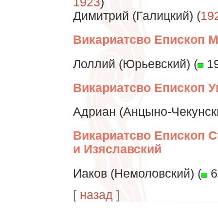
1923
)
Димитрий (Галицкий) (
19
Викариатсво Епископ М
Лоллий (Юрьевский) (
19
Викариатсво Епископ 
Адриан (Анцыно-Чекунски
Викариатсво Епископ С
и Изяславский
Иаков (Немоловский) (
6
[
назад
]