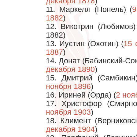
декабря 1878
)
11. Маркелл (Попель) (
9
1882
)
12. Викотрин (Любимов)
1882)
13. Иустин (Охотин) (
15 
1887
)
14. Донат (Бабинский-Сок
декабря 1890
)
15. Дмитрий (Самбикин
ноября 1896
)
16. Ириней (Орда) (
2 ноя
17. Христофор (Смирно
ноября 1903
)
18. Климент (Верниковск
декабря 1904
)