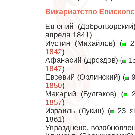
Викариатство Епископс
Евгений (Добротворский)
апреля 1841)
Иустин (Михайлов) (
2
1842
)
Афанасий (Дроздов) (
15
1847
)
Евсевий (Орлинский) (
9
1850
)
Макарий (Булгаков) (
2
1857
)
Израиль (Лукин) (
23 я
1861)
Упразднено, возобновлен