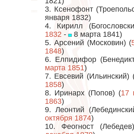
1821)
3. Ксенофонт (Троепольс
января 1832)
4. Кирилл (Богословски
1832
-
8 марта 1841)
5. Арсений (Московин) (
1848
)
6. Елпидифор (Бенедикт
марта 1851
)
7. Евсевий (Ильинский) 
1858
)
8. Иринарх (Попов) (
17 
1863
)
9. Леонтий (Лебедински
октября 1874
)
10. Феогност (Лебедев