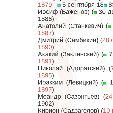
1879
-
5 сентября 18
8
Иосиф (Баженов) (
30 д
1886)
Анатолий (Станкевич) (
1887
)
Дмитрий (Самбикин) (
28 
1890
)
Акакий (Заклинский) (
7
1891
)
Николай (Адоратский) (
1895
)
Иоакким (Левицкий) (
1
1897
)
Меандр (Сазонтьев) (
24
1902)
Кирион (Садзагелов) (
10 