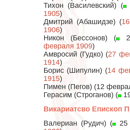
Тихон (Василевский) (
1905
)
Дмитрий (Абашидзе) (
16
1906
)
Никон (Бессонов) (
2
февраля 1909
)
Амвросий (Гудко) (
27 фе
1914
)
Борис (Шипулин) (
14 фе
1915
)
Пимен (Пегов) (12 февра
Герасим (Строганов) (
19
Викариатсво Епископ П
Валериан (Рудич) (
25 