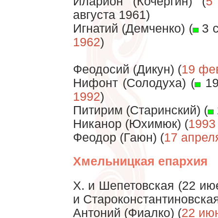
Иларион (Кочергин) (
5
августа 1961)
Игнатий (Демченко) (
3 с
1962
)
Феодосий (Дикун) (
19 фе
Нифонт (Солодуха) (
19
1992
)
Питирим (Старинский) (
Никанор (Юхимюк) (
1993
Феодор (Гаюн) (
17 апрел
Хмельницкая епархия
Х. и Шепетовская (22 июе
и Староконстантиновская
Антоний (Фиалко) (
22 ию