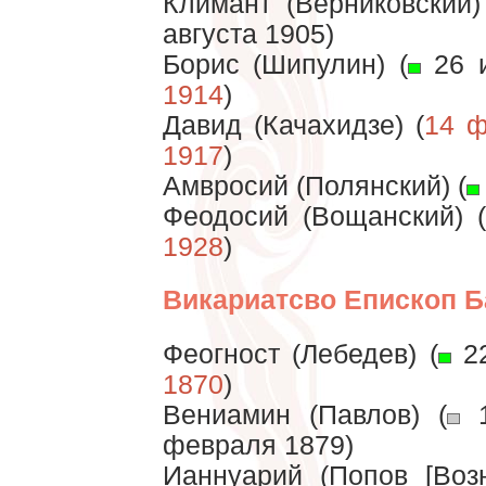
Климант (Верниковский)
августа 1905)
Борис (Шипулин) (
26 
1914
)
Давид (Качахидзе) (
14 ф
1917
)
Амвросий (Полянский) (
Феодосий (Вощанский) (
1928
)
Викариатсво Епископ Б
Феогност (Лебедев) (
22
1870
)
Вениамин (Павлов) (
1
февраля 1879)
Ианнуарий (Попов [Возн