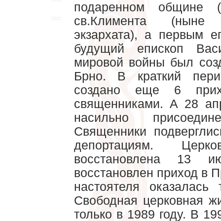
подаренном общине (
св.Климента (ныне
экзархата), а первым е
будущий епископ Вас
мировой войны был соз
Брно. В краткий пер
создано еще 6 прих
священниками. А 28 ап
насильно присое
Священники подверглис
депортациям. Цер
восстановлена 13 
восстановлен приход в П
настоятеля оказалась 
Свободная церковная ж
только в 1989 году. В 1