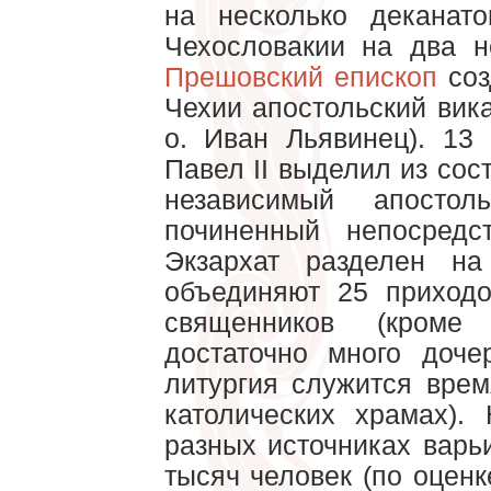
на несколько деканат
Чехословакии на два н
Прешовский епископ
соз
Чехии апостольский вик
о. Иван Льявинец). 13
Павел II выделил из сос
независимый апостол
починенный непосредс
Экзархат разделен на
объединяют 25 приходо
священников (кром
достаточно много доч
литургия служится вре
католических храмах).
разных источниках варь
тысяч человек (по оценк