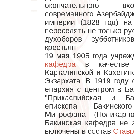
окончательного вх
современного Азербайдж
империи (1828 год) на
переселять не только ру
духоборов, субботник
крестьян.
19 мая 1905 года учре
кафедра
в качестве т
Карталинской и Кахетин
Экзархата. В 1919 году
епархия с центром в Ба
"Прикаспийская и Ба
епископа Бакинско
Митрофана (Поликарп
Бакинская кафедра не 
включены в состав
Ставр