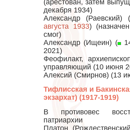
(арестован, затем выпущ
декабря 1934)
Александр (Раевский) 
августа 1933
) (назначе
смог)
Александр (Ищеин) (
14
2021)
Феофилакт, архиеписко
управляющий (10 июня 20
Алексий (Смирнов) (13 и
Тифлисская и Бакинска
экзархат) (1917-1919)
В противовес восст
патриархии
Платон (Рождественски