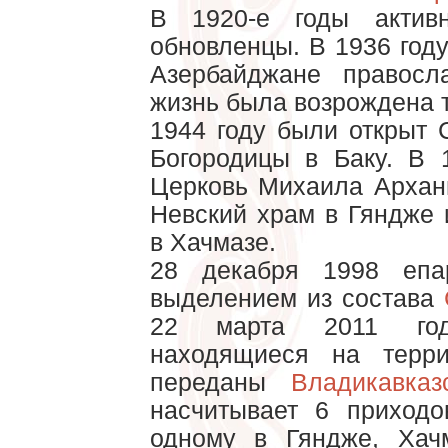
В 1920-е годы актив
обновленцы. В 1936 год
Азербайджане правосл
жизнь была возрождена то
1944 году были открыт 
Богородицы в Баку. В 
Церковь Михаила Арханг
Невский храм в Гяндже 
в Хачмазе.
28 декабря 1998 епа
выделением из состава
22 марта 2011 год
находящиеся на терри
переданы
Владикавказ
насчитывает 6 приходо
одному в Гяндже, Хач