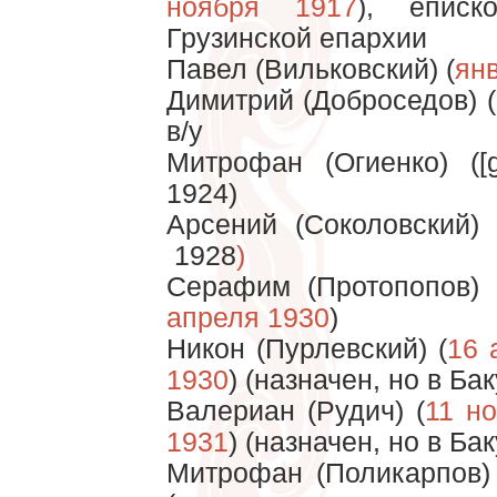
ноября 1917
), еписк
Грузинской епархии
Павел (Вильковский) (
ян
Димитрий (Доброседов) (
в/у
Митрофан (Огиенко) ([g
1924)
Арсений (Соколовский) 
1928
)
Серафим (Протопопов) I
апреля 1930
)
Никон (Пурлевский) (
16 
1930
) (назначен, но в Ба
Валериан (Рудич) (
11 н
1931
) (назначен, но в Ба
Митрофан (Поликарпов) 