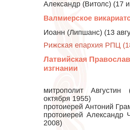
Александр (Витолс) (17 и
Валмиерское викариат
Иоанн (Липшанс) (13 авгу
Рижская епархия РПЦ (18
Латвийская Православ
изгнании
митрополит Августин 
октября 1955)
протоиерей Антоний Грам
протоиерей Александр Ч
2008)