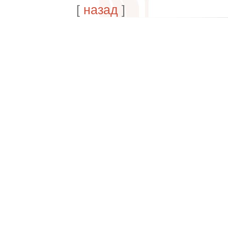
[
назад
]