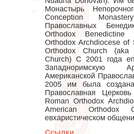
Nuadha Donovan). Им б
Монастырь Непорочног
Conception Monaste
Православных Бенедик
Orthodox Benedictine
Orthodox Archdiocese of 
Orthodox Church (aka
Church) С 2001 года е
Западноримскую А
Американской Правосла
2005 им была создана
Православная Церковь
Roman Orthodox Archdioc
American Orthodox 
евхаристическом общен
Ссылки