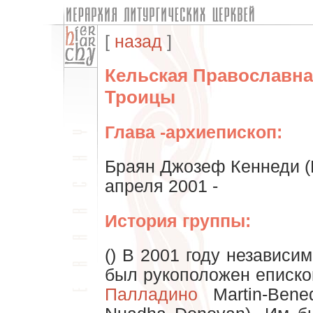
[
назад
]
Кельская Православна
Троицы
Глава -архиепископ:
Браян Джозеф Кеннеди (B
апреля 2001 -
История группы:
() В 2001 году независ
был рукоположен еписко
Палладино
Martin-Bened