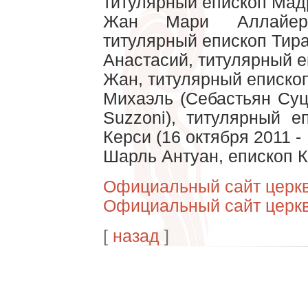
титулярный епископ Мад
Жан Мари Аллайер (
титулярный епископ Тир
Анастасий, титулярный 
Жан, титулярный еписко
Михаэль (Себастьян Суцц
Suzzoni), титулярный 
Керси (16 октября 2011 -
Шарль Антуан, епископ К
Официальный сайт церк
Официальный сайт церк
[
назад
]