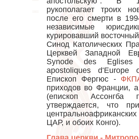
апостольскую". В 
рукополагает троих но
после его смерти в 199
независимые юрисдик
курировавший восточный
Синод Католических Пр
Церквей Западной Ев
Synode des Eglises c
apostoliques d'Europe o
Епископ Фергюс -
ФКП
приходов во Франции, 
(епископ Ассонгба 
утверждается, что п
центральноафриканских 
ЦАР, и обоих Конго).
Глава церкви - Митропо