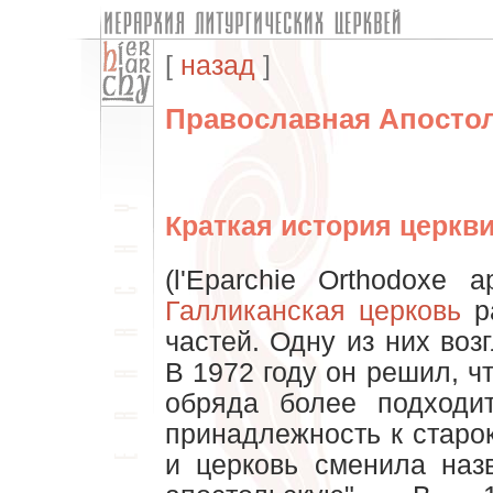
[
назад
]
Православная Апостол
Краткая история церкв
(l'Eparchie Orthodoxe 
Галликанская церковь
ра
частей. Одну из них воз
В 1972 году он решил, ч
обряда более подходи
принадлежность к старо
и церковь сменила наз