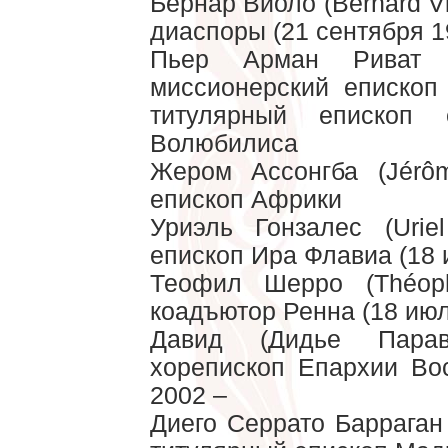
Бернар Виоло (Bernard V
диаспоры (21 сентября 1
Пьер Арман Риват (
миссионерский епископ
титулярный епископ 
Волюбилиса
Жером Ассонгба (Jérô
епископ Африки
Уриэль Гонзалес (Urie
епископ Ира Флавиа (18 
Теофил Шерро (Théophi
коадъютор Ренна (18 июл
Давид (Дидье Параве
хорепископ Епархии Во
2002 –
Диего Серрато Барраган 