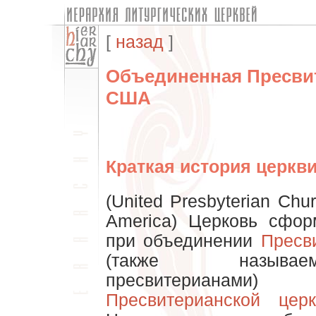
[
назад
]
Объединенная Пресвит
США
Краткая история церкви
(United Presbyterian Chur
America) Церковь сфор
при объединении
Пресв
(также называе
пресвитериана
Пресвитерианской цер