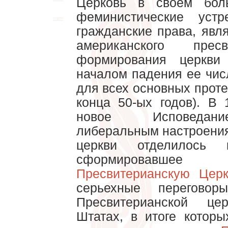
Церковь в своем бол
феминистические уст
гражданские права, явл
американского прес
формирования церкви
началом падения ее чис
для всех основных прот
конца 50-ых годов). В
новое Исповедани
либеральным настроениям
церкви отделилось к
сформирова
Пресвитерианскую Церк
серьехные перегово
Пресвитерианской ц
Штатах, в итоге кото