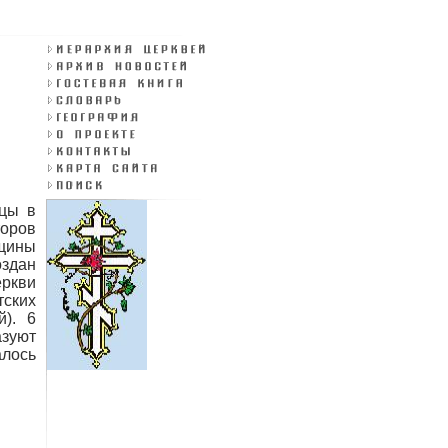
нцы в
торов
бщины
оздан
ркви
тских
й). 6
зуют
алось