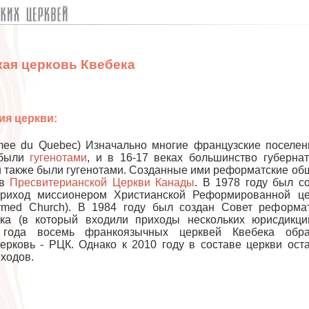
ая церковь Квебека
ия церкви:
ormee du Quebec) Изначально многие французские поселе
 были
гугенотами
, и в 16-17 веках большинство губерна
 также были гугенотами. Созданные ими реформатские о
ав
Пресвитерианской Церкви Канады
. В 1978 году был с
приход миссионером Христианской Реформированной це
formed Church). В 1984 году был создан Совет реформа
ка (в который входили приходы нескольких юрисдикци
года восемь франкоязычных церквей Квебека обра
ерковь - РЦК. Однако к 2010 году в составе церкви ост
иходов.