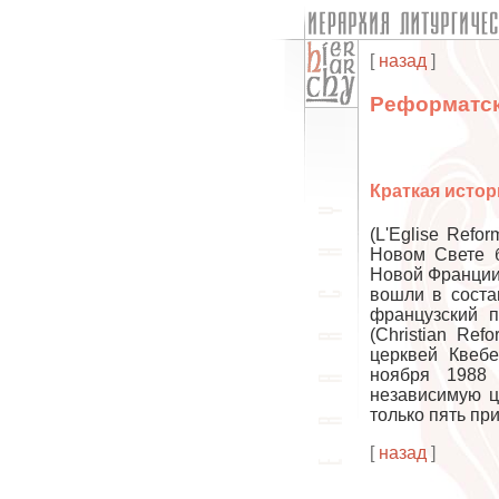
[
назад
]
Реформатск
Краткая истор
(L'Eglise Ref
Новом Свете
Новой Франции
вошли в сост
французский 
(Christian Re
церквей Квебе
ноября 1988 
независимую ц
только пять пр
[
назад
]