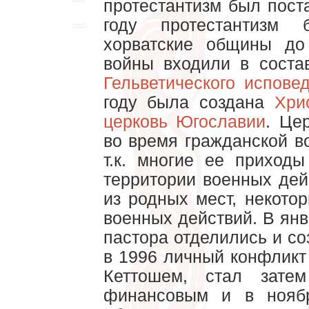
протестантизм был пост
году протестантизм 
хорватские общины до
войны входили в сост
Гельветического испове
году была создана
Хри
церковь Югославии
. Це
во время гражданской в
т.к. многие ее приход
территории военных де
из родных мест, некото
военных действий. В янв
пастора отделились и с
в 1996 личный конфлик
Кеттошем, стал зате
финансовым и в нояб