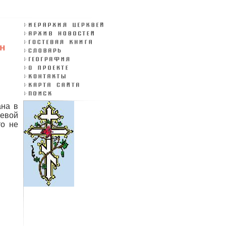
н
ана в
левой
то не