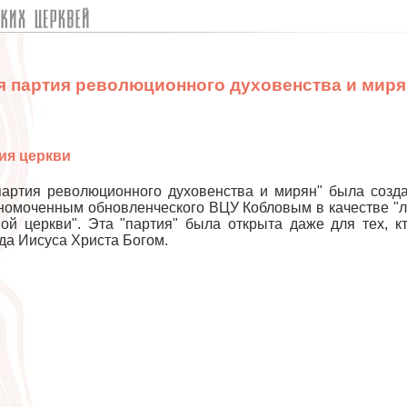
я партия революционного духовенства и миря
ия церкви
партия революционного духовенства и мирян" была созд
номоченным обновленческого ВЦУ Кобловым в качестве "
ой церкви". Эта "партия" была открыта даже для тех, к
да Иисуса Христа Богом.