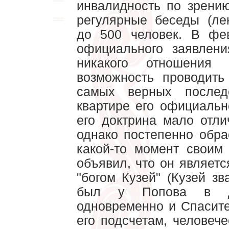
инвалидность по зрению
регулярные беседы (ле
до 500 человек. В фе
официального заявлен
никакого отношени
возможность проводить
самых верных послед
квартире его официаль
его доктрина мало отли
однако постепенно обр
какой-то момент свои
объявил, что он являетс
"богом Кузей" (Кузей зв
был у Попова в де
одновременно и Спасит
его подсчетам, человеч