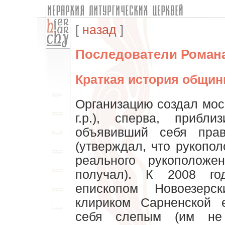
[
назад
]
Последователи Романа 
Краткая история общи
Организацию создал мос
г.р.), сперва, прибл
объявивший себя пра
(утверждал, что рукопол
реального рукополож
получал). К 2008 г
епископом Новоезерс
клириком Сарненской 
себя слепым (им не