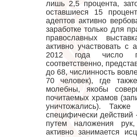
лишь 2,5 процента, зат
оставшиеся 15 процен
адептов активно вербов
заработке только для п
православных выстав
активно участвовать с а
2012 года число п
соответственно, предст
до 68, числинность вовл
70 человек), где такж
молебны, якобы сове
почитаемых храмов (запи
уничтожались). Такж
специфически действий 
путем наложения рук,
активно занимается ис