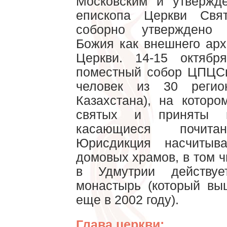
Московским и утвержд
епископа Церкви Свя
соборно утверждено 
Божия как внешнего ар
Церкви. 14-15 октябр
поместный собор ЦПЦСв
человек из 30 регио
Казахстана), на котор
святых и приняты в
касающиеся почит
Юрисдикция насчитыва
домовых храмов, в том ч
в Удмутрии действуе
монастырь (который в
еще в 2002 году).
Глава церкви: