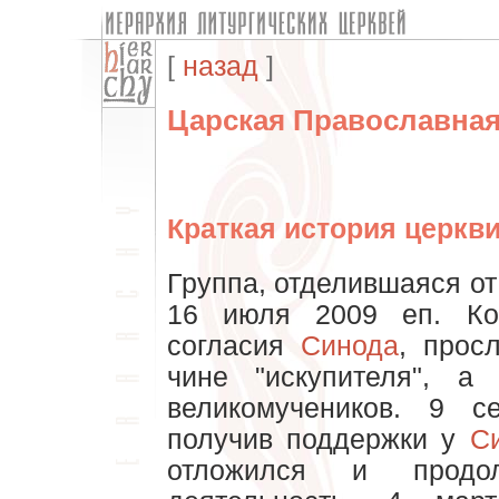
[
назад
]
Царская Православная
Краткая история церкв
Группа, отделившаяся о
16 июля 2009 еп. Кор
согласия
Синода
, прос
чине "искупителя", а
великомучеников. 9 с
получив поддержки у
С
отложился и продол