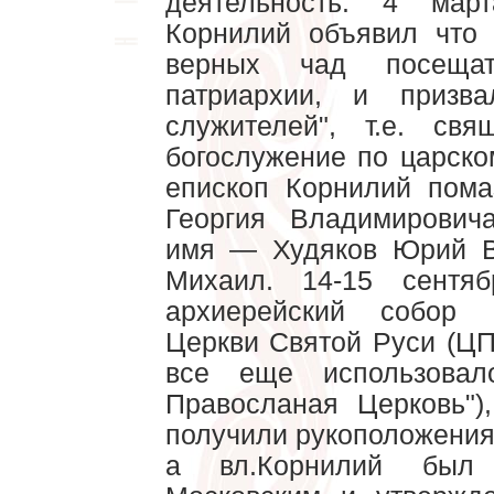
деятельность. 4 мар
Корнилий объявил что 
верных чад посеща
патриархии, и призв
служителей", т.е. св
богослужение по царско
епископ Корнилий пома
Георгия Владимирович
имя — Худяков Юрий В
Михаил. 14-15 сентя
архиерейский собор 
Церкви Святой Руси (ЦП
все еще использовал
Правосланая Церковь")
получили рукоположения
а вл.Корнилий был 