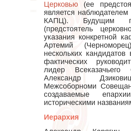
Церковью
(ее предсто
является наблюдателем 
КАПЦ). Будущим пр
(предстоятель церков
указания конкретной к
Артемий (Черноморе
нескольких кандидатов
фактических руководи
лидер Всеказачьего 
Александр Дзиков
Межсоборноми Совещан
создаваемые епархи
историческими названиям
Иерархия