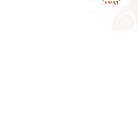
[
назад
]