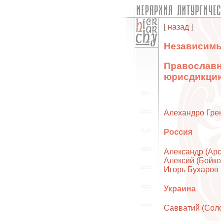
[
назад
]
Независимы
Православн
юрисдикци
Алехандро Гре
Россия
Александр (Арс
Алексий (Бойко
Игорь Бухаров
Украина
Савватий (Сол