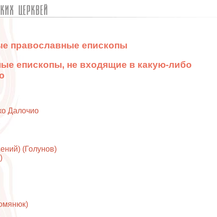
е православные епископы
ые епископы, не входящие в какую-либо
ю
ко Далочио
ений) (Голунов)
)
омянюк)