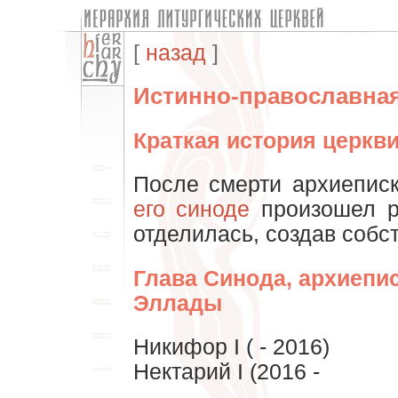
[
назад
]
Истинно-православная
Краткая история церкв
После смерти архиепис
его синоде
произошел ра
отделилась, создав соб
Глава Синода, архиепи
Эллады
Никифор I ( - 2016)
Нектарий I (2016 -