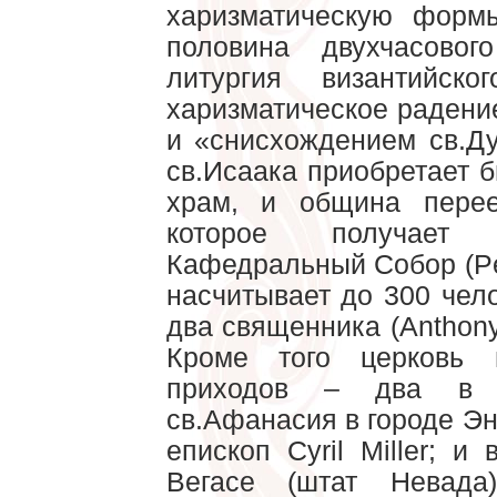
харизматическую форм
половина двухчасово
литургия византийск
харизматическое радени
и «снисхождением св.Ду
св.Исаака приобретает 
храм, и община перее
которое получает
Кафедральный Собор (Pe
насчитывает до 300 чел
два священника (Anthony
Кроме того церковь 
приходов – два в 
св.Афанасия в городе Э
епископ Cyril Miller; и
Вегасе (штат Невада)