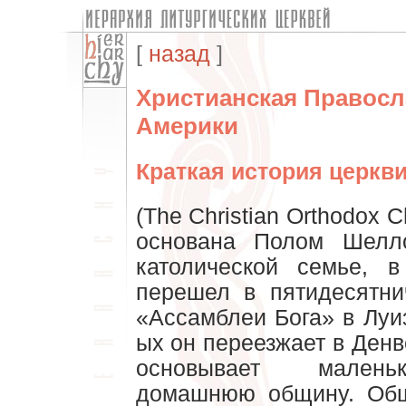
[
назад
]
Христианская Правосл
Америки
Краткая история церкв
(The Christian Orthodox 
основана Полом Шелл
католической семье, в
перешел в пятидесятни
«Ассамблеи Бога» в Луи
ых он переезжает в Денв
основывает малень
домашнюю общину. Общ