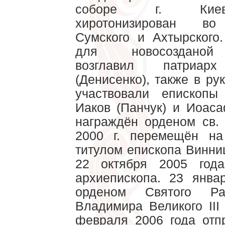
соборе г. Ки
хиротонизирован во
Сумского и Ахтырского
для новосозданой
возглавил патриар
(Денисенко), также в ру
участвовали епископы
Иаков (Панчук) и Иоас
награждён орденом св.
2000 г. перемещён н
титулом епископа Винниц
22 октября 2005 год
архиепископа. 23 янва
орденом Святого Рав
Владимира Великого III
февраля 2006 года отп