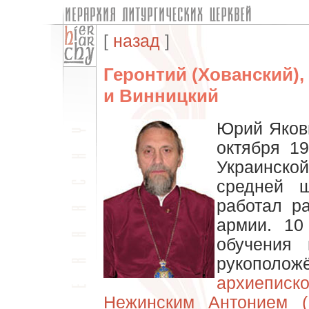
[
назад
]
Геронтий (Хованский),
и Винницкий
Юрий Яков
октября 1
Украинско
средней 
работал р
армии. 10
обучения 
рукопол
архиепис
Нежинским Антонием (