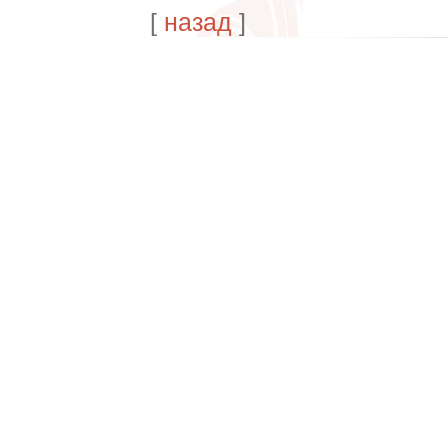
[
назад
]