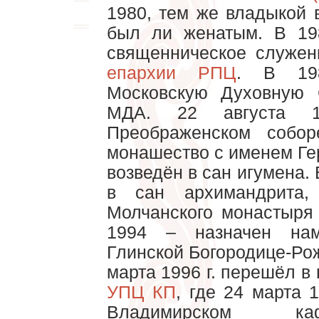
1980, тем же владыкой 
был ли женатым. В 19
священническое служе
епархии РПЦ
. В 19
Московскую Духовную 
МДА. 22 августа 
Преображенском собо
монашество с именем Гер
возведён в сан игумена.
в сан архимандрита,
Молчанского монастыря 
1994 – назначен нам
Глинской Богородице-Ро
марта 1996 г. перешёл в
УПЦ КП
, где 24 марта 
Владимирском каф