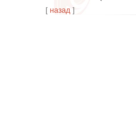
[
назад
]