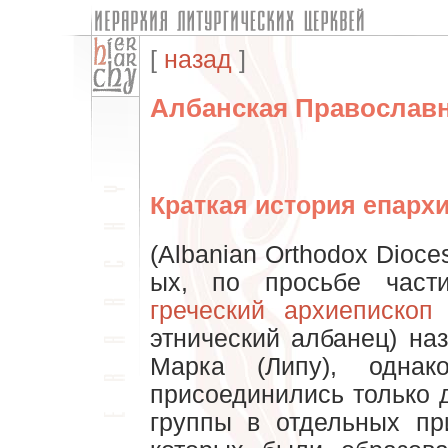
[
назад
]
Албанская Православн
Краткая история епарх
(Albanian Orthodox Dioce
ых, по просьбе част
греческий архиеписко
этнический албанец) на
Марка (Липу), одна
присоединились только 
группы в отдельных п