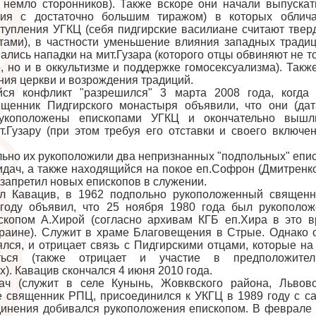
 немло сторонников). Также вскоре они начали выпускать
ния с достаточно большим тиражом) в которых облича
ступления УГКЦ (себя пидгирские василиане считают тве
тами), в частности уменьшение влияния западных тради
ались нападки на мит.Гузара (которого отцы обвиняют не т
 но и в оккультизме и поддержке гомосексуализма). Такж
ия церкви и возрождения традиций.
ся конфликт "разрешился" 3 марта 2008 года, когда 
щенник Пидгирского монастыря объявили, что они (да
рукоположены епископами УГКЦ и окончательно вышл
т.Гузару (при этом требуя его отставки и своего включе
ьно их рукоположили два непризнанных "подпольных" епи
идач, а также находящийся на покое еп.Софрон (Дмитренко
 запретил новых епископов в служении.
л Кавацив, в 1962 подпольно рукоположенный священн
 году объявил, что 25 ноября 1980 года был рукополо
скопом А.Хирой (согласно архивам КГБ еп.Хира в это 
краине). Служит в храме Благовещения в Стрые. Однако 
лся, и отрицает связь с Пидгирскими отцами, которые на
ться (также отрицает и участие в предположител
). Кавацив скончался 4 июня 2010 года.
ч (служит в селе Кунынь, Жовквского района, Львово
ее священник РПЦ, присоединился к УКГЦ в 1989 году с с
динения добивался рукоположения епископом. В феврале