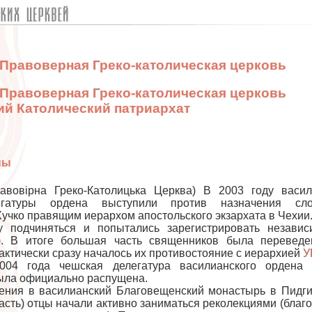
 Правоверная Греко-католическая церковь
 Правоверная Греко-католическая церковь
ий Католический патриархат
пы
равовірна Греко-Католицька Церква) В 2003 году васи
егатуры ордена выступили против назначения сло
учко правящим иерархом апостольского экзархата в Чехии
у подчиняться и попытались зарегистрировать незави
). В итоге большая часть священников была переведе
рактически сразу началось их противостояние с иерархией
У
04 года чешская делегатура василианского ордена 
ыла официально распущена.
ения в василианский Благовещенский монастырь в Пидг
асть) отцы начали активно заниматься реколекциями (благ