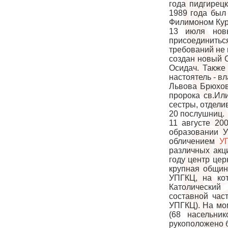
года пидгирец
1989 года был
Филимоном Кур
13 июля нов
присоединиться
требований не 
создан новый 
Осидач. Также
настоятель - в
Львова Брюхов
пророка св.Ил
сестры, отдели
20 послушниц.
11 августе 20
образовании У
обличением
У
различных акц
году центр це
крупная общин
УПГКЦ, на кот
Католический 
составной час
УПГКЦ). На мо
(68 насельни
рукоположено б