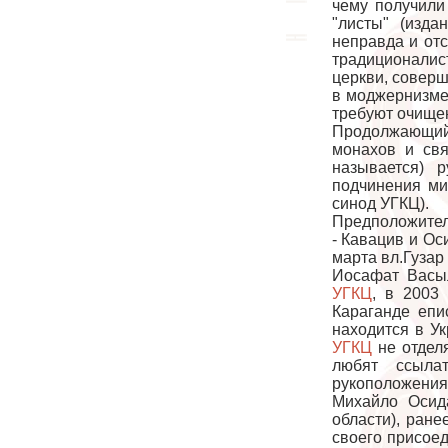
чему получили
"листы" (изда
неправда и от
традиционалис
церкви, соверш
в моджернизме,
требуют очищен
Продолжающий
монахов и свя
называется) 
подчинения ми
синод УГКЦ).
Предположител
- Кавацив и Ос
марта вл.Гузар
Иосафат Васы
УГКЦ
, в 2003
Караганде епи
находится в У
УГКЦ
не отделя
любят ссыла
рукоположениях
Михайло Осида
области), ран
своего присое