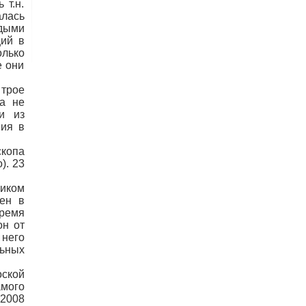
 т.н.
лась
рдыми
ций в
олько
е они
трое
та не
и из
ния в
скопа
). 23
иком
жен в
время
он от
 него
ьных
ской
амого
 2008