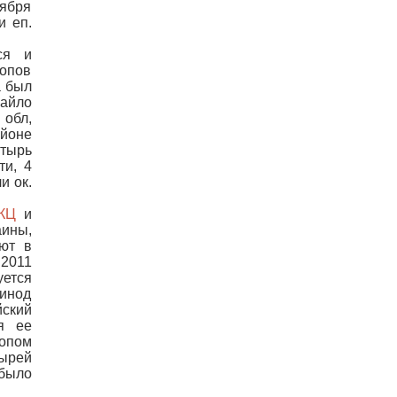
тября
и еп.
ся и
копов
а был
хайло
 обл,
айоне
стырь
ти, 4
и ок.
КЦ
и
ины,
уют в
 2011
уется
Синод
йский
я ее
копом
тырей
было