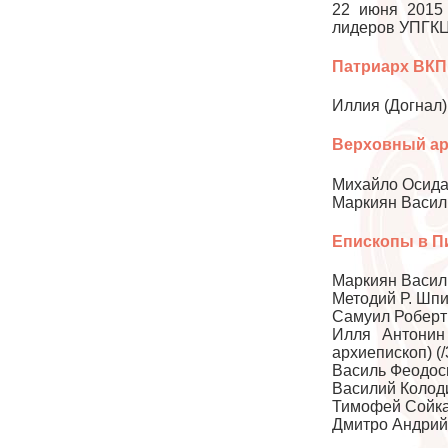
22 июня 2015
лидеров УПГКЦ
Патриарх ВКП
Иллия (Догнал) 
Верховный ар
Михайло Осидач 
Маркиян Васили
Епископы в П
Маркиян Васили
Методий Р. Шпи
Самуил Роберт 
Илля Антонин
архиепископ) (/
Василь Феодоси
Василий Колоди
Тимофей Сойка
Дмитро Андрий 