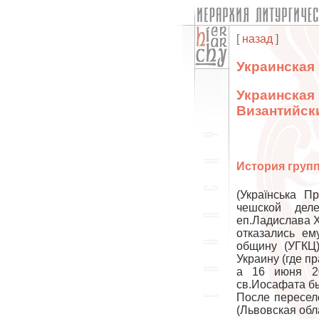
[
назад
]
Украинская
Украинская
Византийск
История груп
(Українська П
чешской дел
еп.Ладислава Х
отказались ем
общину (УГКЦ
Украину (где п
а 16 июня 20
св.Иосафата б
После пересел
(Львовская обл