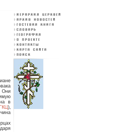
лиане
вака
. Они
симую
на в
ГКЦ
),
чина
ирцах
одаря