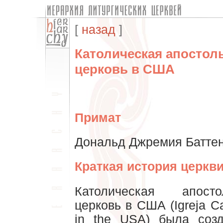
[
назад
]
Католическая апостол
церковь в США
Примат
Дональд Джремия Баттен
Краткая история церкви
Католическая апост
церковь в США (Igreja Ca
in the USA) была созд