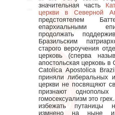
значительная часть
Ка
церкви в Северной А
предстоятелем Ба
епархиальными еп
продолжать поддерж
Бразильским патриар
старого вероучения отд
церковь (сперва назы
апостольская церковь в 
Catolica Apostolica Bra
приняли либеральных 
церкви не посвящяют с
признают однополых
гомосексуализм это грех.
избежать путаницы 
измнено на ныне им