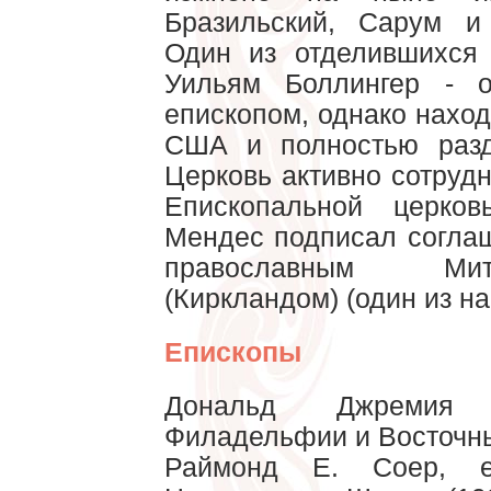
Бразильский, Сарум и
Один из отделившихся
Уильям Боллингер - о
епископом, однако нахо
США и полностью разд
Церковь активно сотруд
Епископальной церко
Мендес подписал согла
православным Ми
(Киркландом) (один из н
Епископы
Дональд Джремия 
Филадельфии и Восточны
Раймонд Е. Соер, 