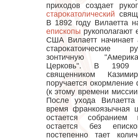
приходов создает рук
старокатолический
свяще
В 1892 году Вилаетта 
епископы
рукополагают 
США Вилаетт начинает 
старокатоические р
зонтичную "Америк
Церковь". В 1909 В
священником Казими
поручается окормление
(к этому времени миссии
После ухода Вилаетта
время франкоязычная ц
остается собранием 
остается без еписк
постепенно тает коли