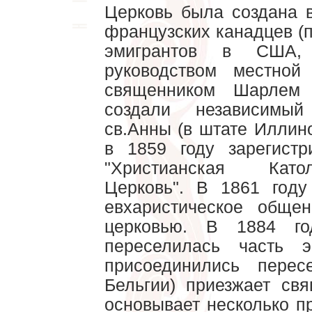
Церковь была создана в
французских канадцев (п
эмигрантов в США,
руководством местной
священником Шарлем
создали независимый
св.Анны (в штате Иллино
в 1859 году зарегист
"Христианская Като
Церковь". В 1861 год
евхаристическое обще
церковью. В 1884 го
переселилась часть 
присоединились пере
Бельгии) приезжает св
основывает несколько п