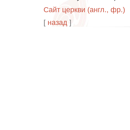
Сайт церкви (англ., фр.)
[
назад
]