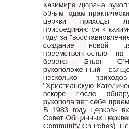
Казимира Дюрана рукопо
50-ым годам практическ
церкви приходы л
присоединяются к каким
году за "восставновление
создание новой ц
преемственностью по
берется Этьен О
рукоположенный свящ
несколько приход
"Христианскую Католиче
вскоре после обна
рукополагает себе преем
В 1983 году церковь в
Совет Общинных церквей" 
Community Churches). Со