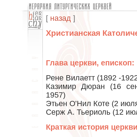
[
назад
]
Христианская Католич
Глава церкви, епископ:
Рене Вилаетт (1892 -1922
Казимир Дюран (16 се
1957)
Этьен О'Нил Коте (2 июля
Серж А. Тьериоль (12 ию
Краткая история церкви