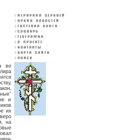
а во
лира
ятся
ству,
акон,
ные"
ке и
иков
ое их
тверо
м, на
овые
ровал
очень