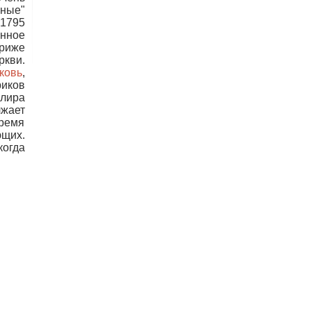
ные"
1795
нное
ариже
ркви.
ковь
,
иков
клира
лжает
время
щих.
когда