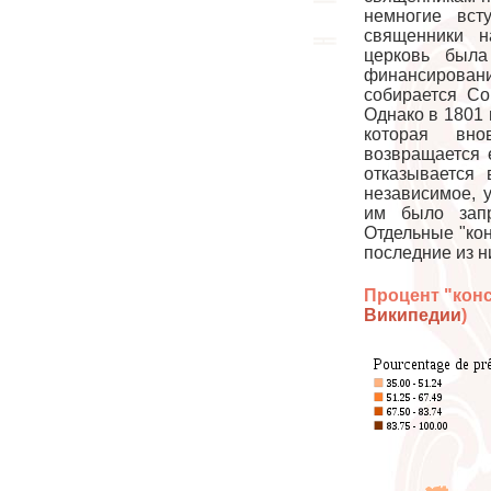
немногие вст
священники н
церковь была
финансировани
собирается Со
Однако в 1801
которая вно
возвращается 
отказывается 
независимое, 
им было запр
Отдельные "кон
последние из н
Процент "конс
Википедии
)