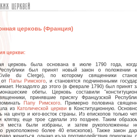
онная церковь (Франция)
ия церкви:
ная церковь была основана в июле 1790 года, когд
Республики был принят новый закон о положении к
n Civile du Clerge), по которому священники станов
 от
Папы Римского
, и становятся подчиненными государ
имает. Незадолго до этого (в феврале 1790) был принят з
онашеские обеты. Церковь составили "конституцион
вященники, принявшие присягу Французской Республи
поминать
Папу Римского
. Примерно половина священн
шла из
Католической церкви
в Конституционную. Основн
ь на центр и юго-восток страны. Из епископов только че
и клятву, еще трое сделали это позднее. Таким образо
ся места были избраны, и затем рукоположенны н
о рукоположено более 40 епископов). Также закон да
раво жениться, однако из-за противодействия прихожан, 