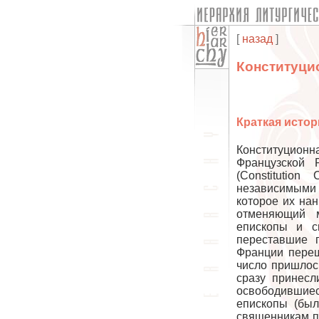
[
назад
]
Конституци
Краткая истор
Конституцион
Французской 
(Constitutio
независимыми
которое их нан
отменяющий м
епископы и с
переставшие 
Франции пере
число пришлос
сразу принесл
освободившие
епископы (был
священникам п