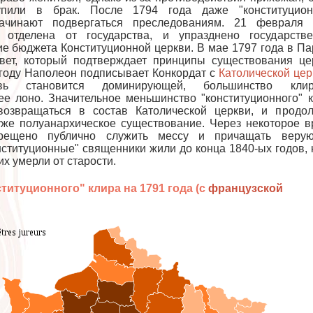
упили в брак. После 1794 года даже "конституцион
ачинают подвергаться преследованиям. 21 февраля 
 отделена от государства, и упразднено государстве
е бюджета Конституционной церкви. В мае 1797 года в П
вет, который подтверждает принципы существования це
 году Наполеон подписывает Конкордат с
Католической цер
вь становится доминирующей, большинство клир
ее лоно. Значительное меньшинство "конституционного" 
возвращаться в состав Католической церкви, и продо
уже полуанархическое существование. Через некоторое 
ещено публично служить мессу и причащать верую
ституционные" священники жили до конца 1840-ых годов, 
их умерли от старости.
титуционного" клира на 1791 года (с
французской