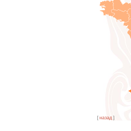
[
назад
]