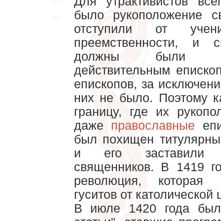
Для утрактивистов вс
было рукоположение св
отступили от учен
преемственности, и с
должны были бы
действительным еписко
епископов, за исключен
них не было. Поэтому 
границу, где их рукоп
даже
православные
епи
был похищен титулярны
и его заставили р
священников. В 1419 г
революция, которая 
гуситов от католической 
В июле 1420 года был