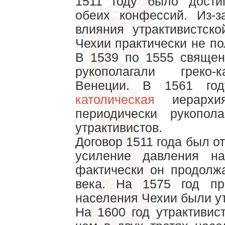
1511 году было дости
обеих конфессий. Из-з
влияния утрактивистск
Чехии практически не п
В 1539 по 1555 священ
рукополагали греко-
Венеции. В 1561 год
католическая
иерархи
периодически рукопол
утрактивистов.
Договор 1511 года был о
усиление давления на
фактически он продолж
века. На 1575 год п
населения Чехии были у
На 1600 год утрактивис