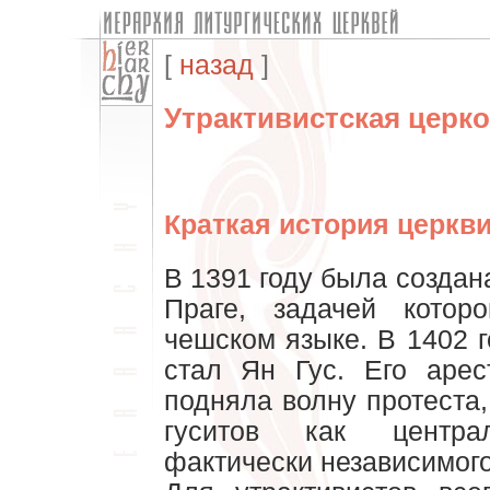
[
назад
]
Утрактивистская церк
Краткая история церкви
В 1391 году была созда
Праге, задачей кото
чешском языке. В 1402 
стал Ян Гус. Его арес
подняла волну протеста
гуситов как централ
фактически независимог