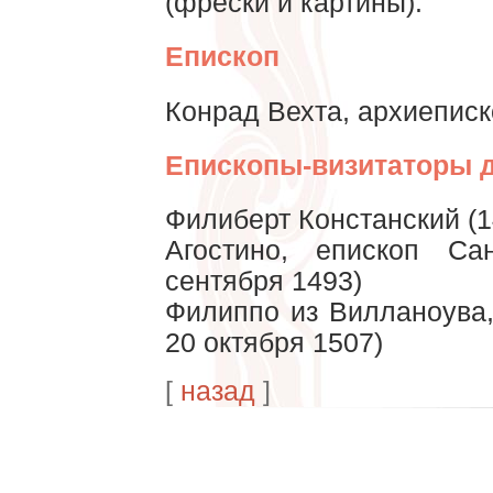
(фрески и картины).
Епископ
Конрад Вехта, архиеписк
Епископы-визитаторы д
Филиберт Констанский (1
Агостино, епископ Са
сентября 1493)
Филиппо из Вилланоува,
20 октября 1507)
[
назад
]