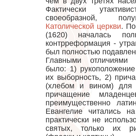
чем в двух третях насе
Фактически утактив
своеобразной, пол
Католической церкви
. П
(1620) началась пол
контрреформация - утра
был полностью подавлен
Главными отличиями у
было: 1) рукоположени
их выборность, 2) прич
(хлебом и вином) для 
причащение младенц
преимущественно лати
Евангелие читались н
практически не использ
святых, только их р