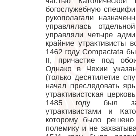
частью Католической 
богослужебную специфи
рукополагали назначен
управлялась отдельной
управляли четыре адми
крайние утрактивисты 
1462 году Compactata б
II, причастие под об
Однако в Чехии указа
(только десятилетие спу
начал преследовать яры
утрактивистская церков
1485 году был з
утрактивистами и Кат
которому было решено
полемику и не захватыва