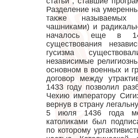
статьи", ставшие прогр
Разделение на умеренных
также называемых 
чашниками) и радикальн
началось еще в 1
существования незави
гусизма существова
независимые религиозны
основном в военных и г
договор между утракти
1433 году позволил раз
Чехию императору Сиги
вернув в страну легаль
5 июля 1436 года ме
католиками был подписа
по которому уртактивис