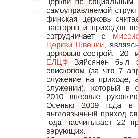
церкви по социальным 
самоуправляемой струк
финская церковь счита
пасторов и приходов не
сотрудничает с
Мисси
Церкви Швеции
, являяс
церковью-сестрой. 20 
ЕЛЦФ
Вяйсянен был р
епископом (за что 7 ап
служение на приходе, 
служении), который в 
2010 впервые рукопол
Осенью 2009 года в 
англоязычный приход св
года насчитывает 22 п
верующих.