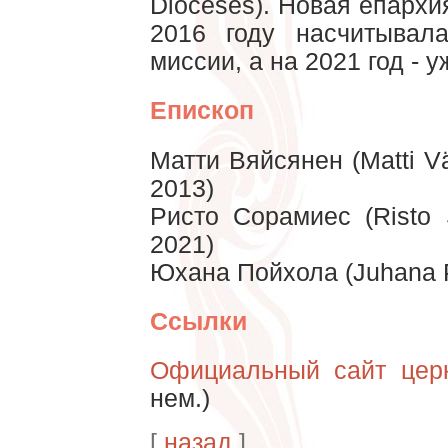
Dioceses). Новая епархи
2016 году насчитыва
миссии, а на 2021 год - 
Епископ
Матти Вяйсянен (Matti V
2013)
Ристо Сорамиес (Risto 
2021)
Юхана Пойхола (Juhana Po
Ссылки
Официальный сайт цер
нем.)
[
назад
]