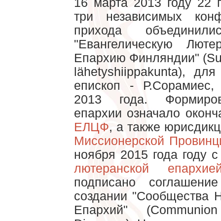
16 марта 2013 году 22
три независимых кон
прихода объединил
"Евангелическую Люте
Епархию Финляндии" (Suo
lähetyshiippakunta), д
епископ - Р.Сорамиес
2013 года. Формиров
епархии означало оконч
ЕЛЦФ
, а также юрисдик
Миссионерской Провинц
ноября 2015 года году 
лютеранской епархи
подписано соглашени
создании "Сообщества 
Епархий" (Communio