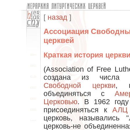
[
назад
]
Ассоциация Свободны
церквей
Краткая история церкви
(Association of Free Lut
создана из числа
Свободной церкви
, к
объединяться с
Аме
Церковью
. В 1962 год
присоединяться к
АЛЦ
церковь, назывались 
церковь-не объединенная