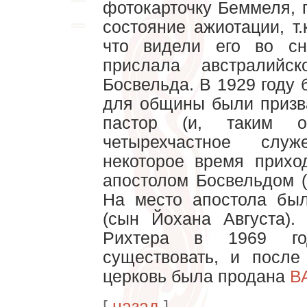
фотокарточку Беммеля, 
состояние ажиотации, т
что видели его во с
прислала австралийс
Босвельда. В 1929 году
для общины были призва
пастор (и, таким об
четырехчастное слу
некоторое время прихо
апостолом Босвельдом (
На место апостола бы
(сын Йохана Августа).
Рихтера в 1969 го
существовать, и после
церковь была продана
В
[
назад
]