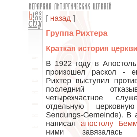
[
назад
]
Группа Рихтера
Краткая история церкви
В 1922 году в Апостол
произошел раскол - е
Рихтер выступил против
последний отказы
четырехчастное слу
отдельную церковную
Sendungs-Gemeinde). В 
написал
апостолу Бем
ними завязалась 