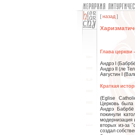
[
назад
]
Харизматич
Глава церкви 
Андрэ I (Бабрбё
Андрэ II (ле Те
Августин I (Вал
Краткая истор
(Eglise Catho
Церковь была 
Андрэ Бабрбё
покинули като
модернизация 
вторых из-за "
создал собстве