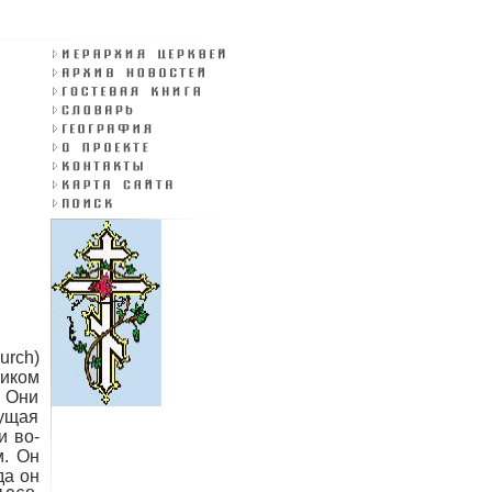
urch)
ником
 Они
дущая
и во-
м. Он
да он