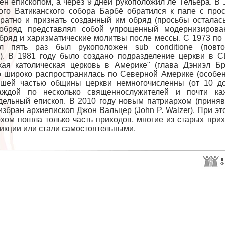
н епископом, а через 9 дней рукоположил ле Тельера. В 
ого Ватиканского собора Барбё обратился к папе с про
братно и признать созданный им обряд (просьбы осталас
 обряд представлял собой упрощенный модернизирова
обряд и харизматические молитвы после мессы. С 1973 по
л пять раз был рукоположен sub conditione (повто
). В 1981 году было создано подразделение церкви в 
кая католическая церковь в Америке" (глава Дэниэл Бр
 широко распространилась по Северной Америке (особе
ьшей частью общины церкви немногочисленны (от 10 д
каждой по несколько священнослужителей и почти ка
тдельный епископ. В 2010 году новым патриархом (приня
избран архиепископ Джон Вальцер (John P. Walzer). При эт
хом пошла только часть приходов, многие из старых при
икции или стали самостоятельными.