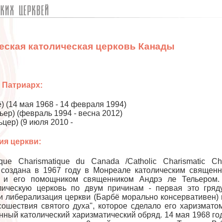
еская католическая церковь Канады
- Патриарх:
) (14 мая 1968 - 14 февраля 1994)
льер) (февраль 1994 - весна 2012)
ьцер) (9 июля 2010 -
ия церкви:
lique Charismatique du Canada /Catholic Charismatic Ch
создана в 1967 году в Монреале католическим священ
 и его помощником священником Андрэ ле Тельером.
лическую церковь по двум причинам - первая это гря
и либерализация церкви (Барбё морально консервативен) 
сошествия святого духа", которое сделало его харизмато
нный католический харизматический обряд. 14 мая 1968 го