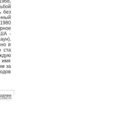
1968,
сьбой
ь без
нный
 1980
рное
США -
аун).
нно в
о ста
ждую
в имя
ом за
ходов