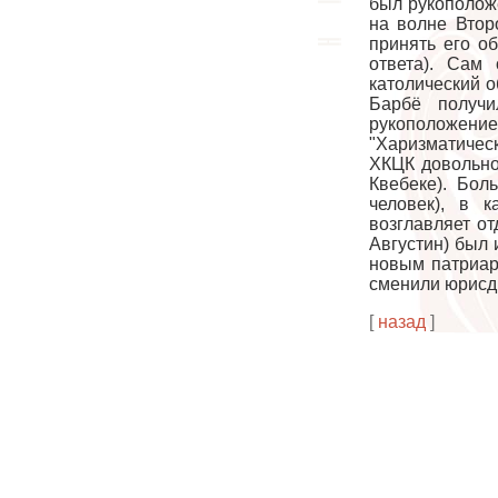
был рукоположе
на волне Втор
принять его о
ответа). Сам
католический 
Барбё получи
рукоположение
"Харизматичес
ХКЦК довольно
Квебеке). Бол
человек), в 
возглавляет о
Августин) был 
новым патриар
сменили юрисд
[
назад
]