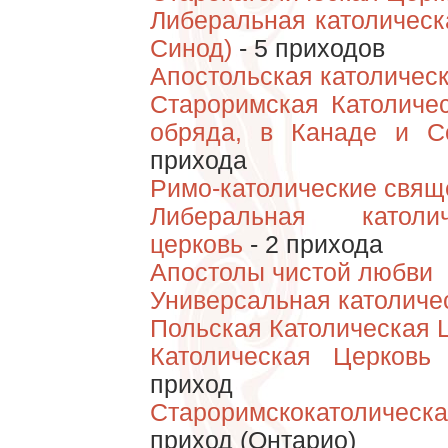
Либеральная католическ
Синод)
- 5 приходов
Апостольская католическ
Староримская Католичес
обряда, в Канаде и С
прихода
Римо-католические свя
Либеральная католи
церковь
- 2 прихода
Апостолы чистой любви
Универсальная католиче
Польская Католическая 
Католическая Церковь
приход
Староримскокатолическ
приход (Онтарио)