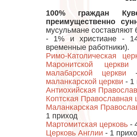
100% граждан Кув
преимущественно сун
мусульмане составляют 
- 1% и христиане - 1
временные работники).
Римо-Католическая цер
Маронитской церкви
-
малабарской церкви
-
маланкарской церкви
- 1
Антиохийская Православ
Коптская Православная 
Маланкарская Правосла
1 приход
Мартомитская церковь
- 
Церковь Англии
- 1 прих