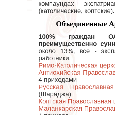
компаундах экспатр
(католические, коптские).
Объединенные А
100% граждан О
преимущественно сун
около 13%, все - экс
работники.
Римо-Католическая церк
Антиохийская Правосла
4 приходами
Русская Православная
(Шараджа)
Коптская Православная 
Маланкарская Правосла