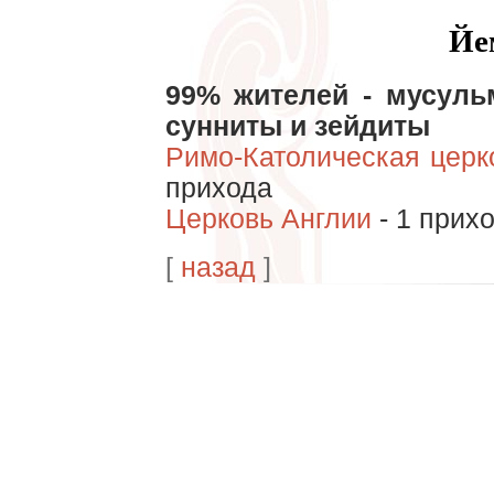
Йе
99% жителей - мусуль
сунниты и зейдиты
Римо-Католическая церк
прихода
Церковь Англии
- 1 прих
[
назад
]