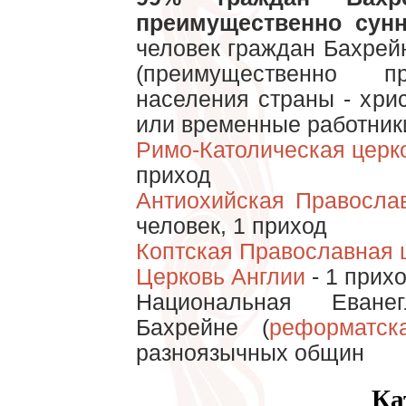
преимущественно сун
человек граждан Бахрей
(преимущественно п
населения страны - хрис
или временные работник
Римо-Католическая церк
приход
Антиохийская Правосла
человек, 1 приход
Коптская Православная 
Церковь Англии
- 1 прих
Национальная Еване
Бахрейне (
реформатск
разноязычных общин
Ка