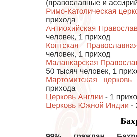
(православные и ассирий
Римо-Католическая церк
прихода
Антиохийская Правосла
человек, 1 приход
Коптская Православна
человек, 1 приход
Маланкарская Правосла
50 тысяч человек, 1 прих
Мартомитская церковь
-
прихода
Церковь Англии
- 1 прих
Церковь Южной Индии
- 
Бах
99% граждан Бахр