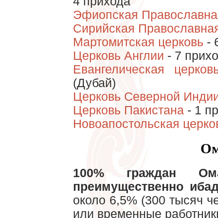
4 прихода
Эфиопская Православна
Сирийская Православна
Мартомитская церковь
- 
Церковь Англии
- 7 прих
Евангелическая церков
(Дубай)
Церковь Северной Инди
Церковь Пакистана
- 1 п
Новоапостольская церко
О
100% граждан Ом
преимущественно иба
около 6,5% (300 тысяч че
или временные работник