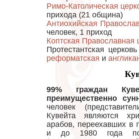
Римо-Католическая церк
прихода (21 община)
Антиохийская Правосла
человек, 1 приход
Коптская Православная 
Протестантская церков
реформатская
и
англика
Ку
99% граждан Куве
преимущественно сун
человек (представит
Кувейта являются хр
арабов, переехавших в 
и до 1980 года пол