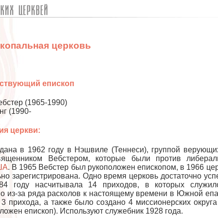
копальная церковь
ствующий епископ
бстер (1965-1990)
нг (1990-
ия церкви:
ана в 1962 году в Нэшвиле (Теннеси), группой верующи
вященником Вебстером, которые были против либерал
ША
. В 1965 Вебстер был рукоположен епископом, в 1966 це
но зарегистрирована. Одно время церковь достаточно ус
84 году насчитывала 14 приходов, в которых служил
но из-за ряда расколов к настоящему времени в Южной еп
 3 прихода, а также было создано 4 миссионерских округа
ложен епископ). Используют служебник 1928 года.