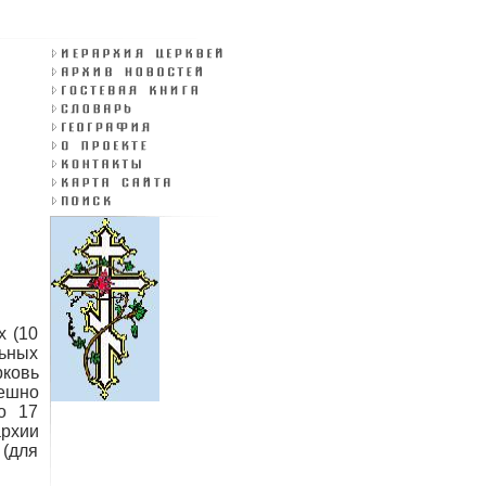
х (10
ьных
рковь
пешно
о 17
архии
 (для