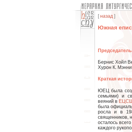
[
назад
]
Южная епис
Председатель
Бернис Хойл Ве
Хурон К. Мэнни
Краткая истор
ЮЕЦ была созд
семьями) и с
веяний в
ЕЦС
была официаль
росла и в 19
священников, 
осталось всего
каждого рукопо