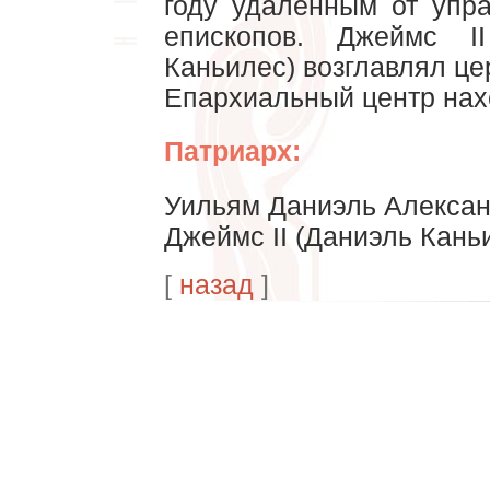
году удаленным от упр
епископов. Джеймс I
Каньилес) возглавлял цер
Епархиальный центр нахо
Патриарх:
Уильям Даниэль Алексан
Джеймс II (Даниэль Каньи
[
назад
]