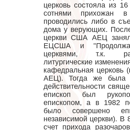
церковь состояла из 16
сотнями прихожан в
проводились либо в съ
дома у верующих. Посл
церкви США АЕЦ занял
ЕЦСША и "Продолжаю
церквями, т.к. р
литургические изменени
кафедральная церковь (
АЕЦ). Тогда же была
действительности священ
епископ был рукоп
епископом, а в 1982 п
было совершено епи
независимой церкви). В 
счет прихода разочаро