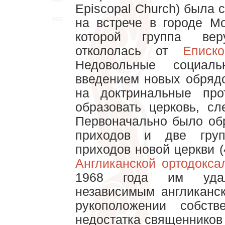
Episcopal Church) была 
на встрече в городе М
которой группа веру
откололась от
Еписк
Недовольные социаль
введением новых обряд
на доктринальные про
образовать церковь, с
Первоначально было об
приходов и две гру
приходов новой церкви 
Англиканской ортодокса
1968 года им удал
независимым англиканс
рукоположении собств
недостатка священнико