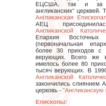
ЕЦСША, так и за 
англиканских" церквей. 
Англиканская Епископа
АЕЦ присоединил
Англиканской Католич
Епархия Восточных
(первоначальная епа
более 30 приходов с
верующих. Всего же 
имелось более 80 прих
тысяч верующих. В 199
Англиканской Католиче
закончились слиянием 
церковь -
"Англиканскую 
Епископы: