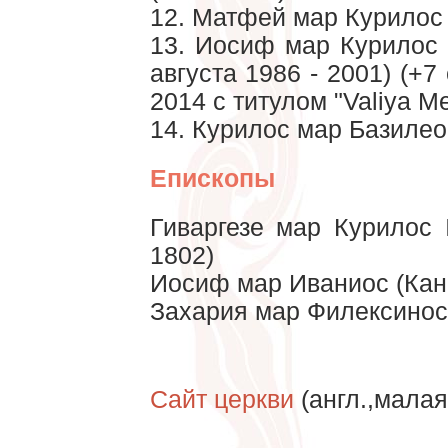
12. Матфей мар Курилос V
13. Иосиф мар Курилос 
августа 1986 - 2001) (+7
2014 с титулом "Valiya Me
14. Курилос мар Базилеос
Епископы
Гиваргезе мар Курилос I
1802)
Иосиф мар Иваниос (Кан
Захария мар Филексинос 
Сайт церкви
(англ.,малая