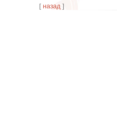
[
назад
]