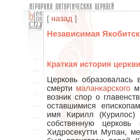
[
назад
]
Независимая Якобитск
Краткая история церкв
Церковь образовалась в
смерти
маланкарского
ми
возник спор о главенст
оставшимися епископа
имя Кирилл (Курилос) 
собственную церковь 
Хидросекутти Мупан, м